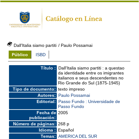
Dall'Italia siamo partiti
/ Paulo Possamai
Público
ISBD
Título :
Dall'Italia siamo partiti : a questao
da identidade entre os imigrantes
italianos e seus descendentes no
Rio Grande do Sul (1875-1945)
Tipo de documento:
texto impreso
Autores:
Paulo Possamai
Editorial:
Passo Fundo : Universidade de
Passo Fundo
Fecha de
2005
publicación:
Número de páginas:
268 p
Idioma :
Español
Temas:
AMERICA DEL SUR