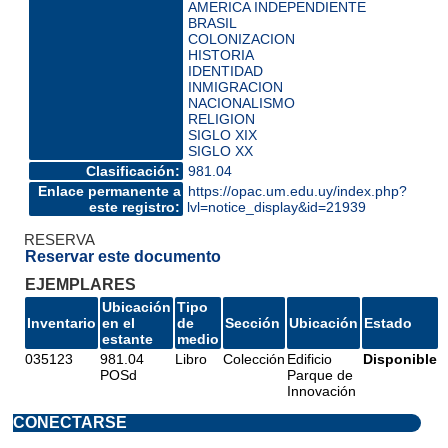
AMERICA INDEPENDIENTE
BRASIL
COLONIZACION
HISTORIA
IDENTIDAD
INMIGRACION
NACIONALISMO
RELIGION
SIGLO XIX
SIGLO XX
Clasificación:
981.04
Enlace permanente a
https://opac.um.edu.uy/index.php?
este registro:
lvl=notice_display&id=21939
RESERVA
Reservar este documento
EJEMPLARES
Ubicación
Tipo
Inventario
en el
de
Sección
Ubicación
Estado
estante
medio
035123
981.04
Libro
Colección
Edificio
Disponible
POSd
Parque de
Innovación
CONECTARSE