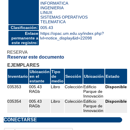
INFORMATICA
INGENIERIA
LINUX
SISTEMAS OPERATIVOS
TELEMATICA
Clasificación:
005.43
Enlace
https://opac.um.edu.uy/index.php?
permanente a
lvl=notice_display&id=22098
este registro:
RESERVA
Reservar este documento
EJEMPLARES
Ubicación
Tipo
Inventario
en el
de
Sección
Ubicación
Estado
estante
medio
035353
005.43
Libro
Colección
Edificio
Disponible
RAGb
Parque de
Innovación
035354
005.43
Libro
Colección
Edificio
Disponible
RAGb
Parque de
Innovación
CONECTARSE