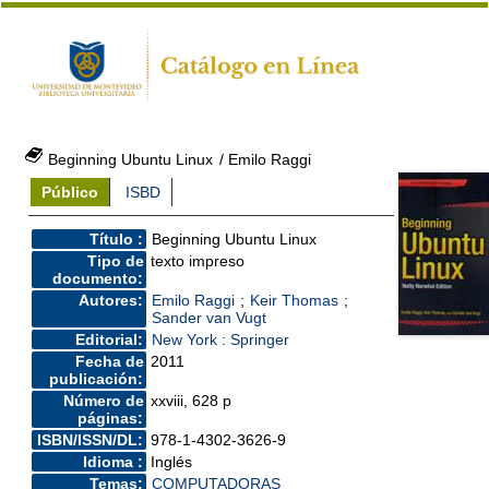
Beginning Ubuntu Linux
/ Emilo Raggi
Público
ISBD
Título :
Beginning Ubuntu Linux
Tipo de
texto impreso
documento:
Autores:
Emilo Raggi
;
Keir Thomas
;
Sander van Vugt
Editorial:
New York : Springer
Fecha de
2011
publicación:
Número de
xxviii, 628 p
páginas:
ISBN/ISSN/DL:
978-1-4302-3626-9
Idioma :
Inglés
Temas:
COMPUTADORAS