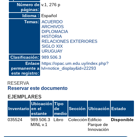
Número de
v.1, 276 p
páginas:
Idioma :
Español
Temas:
ACUERDO
ARCHIVOS
DIPLOMACIA
HISTORIA
RELACIONES EXTERIORES
SIGLO XIX
URUGUAY
Clasificación:
989.506.3
Enlace
https://opac.um.edu.uy/index.php?
permanente a
lvl=notice_display&id=22293
este registro:
RESERVA
Reservar este documento
EJEMPLARES
Ubicación
Tipo
Inventario
en el
de
Sección
Ubicación
Estado
estante
medio
035524
989.506.3
Libro
Colección
Edificio
Disponible
MINL v.1
Parque de
Innovación