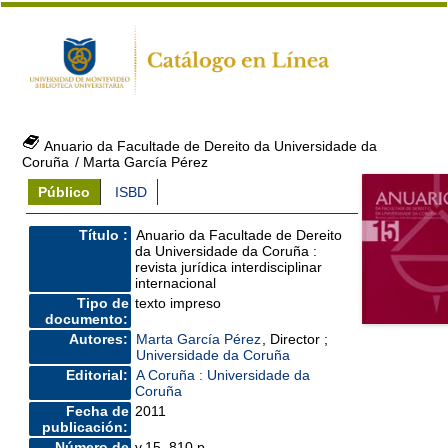
Anuario da Facultade de Dereito da Universidade da
Coruña
/ Marta García Pérez
Público
ISBD
Título :
Anuario da Facultade de Dereito
da Universidade da Coruña :
revista jurídica interdisciplinar
internacional
Tipo de
texto impreso
documento:
Autores:
Marta García Pérez
, Director ;
Universidade da Coruña
Editorial:
A Coruña : Universidade da
Coruña
Fecha de
2011
publicación:
Número de
v.15, 810 p