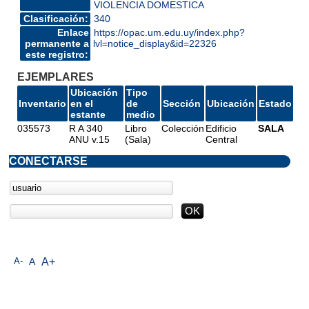
VIOLENCIA DOMESTICA
Clasificación:
340
Enlace
https://opac.um.edu.uy/index.php?
permanente a
lvl=notice_display&id=22326
este registro:
EJEMPLARES
Ubicación
Tipo
Inventario
en el
de
Sección
Ubicación
Estado
estante
medio
035573
R A 340
Libro
Colección
Edificio
SALA
ANU v.15
(Sala)
Central
CONECTARSE
A-
A
A+