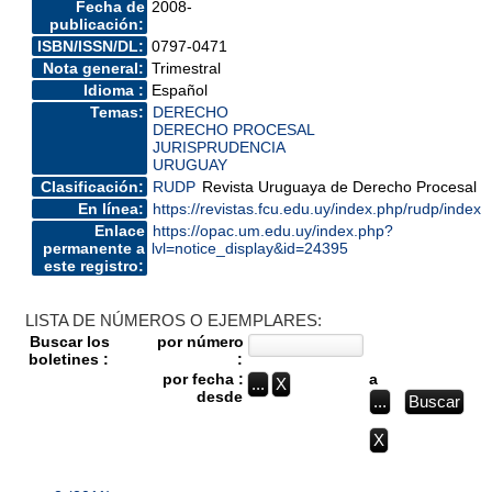
Fecha de
2008-
publicación:
ISBN/ISSN/DL:
0797-0471
Nota general:
Trimestral
Idioma :
Español
Temas:
DERECHO
DERECHO PROCESAL
JURISPRUDENCIA
URUGUAY
Clasificación:
RUDP
Revista Uruguaya de Derecho Procesal
En línea:
https://revistas.fcu.edu.uy/index.php/rudp/index
Enlace
https://opac.um.edu.uy/index.php?
permanente a
lvl=notice_display&id=24395
este registro:
LISTA DE NÚMEROS O EJEMPLARES:
Buscar los
por número
boletines :
:
por fecha :
a
desde