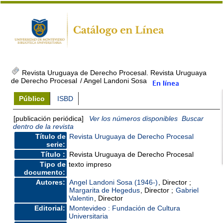
Revista Uruguaya de Derecho Procesal. Revista Uruguaya
de Derecho Procesal
/ Angel Landoni Sosa
Público
ISBD
[publicación periódica]
Ver los números disponibles
Buscar
dentro de la revista
Título de
Revista Uruguaya de Derecho Procesal
serie:
Título :
Revista Uruguaya de Derecho Procesal
Tipo de
texto impreso
documento:
Autores:
Angel Landoni Sosa (1946-)
, Director ;
Margarita de Hegedus
, Director ;
Gabriel
Valentin
, Director
Editorial:
Montevideo : Fundación de Cultura
Universitaria