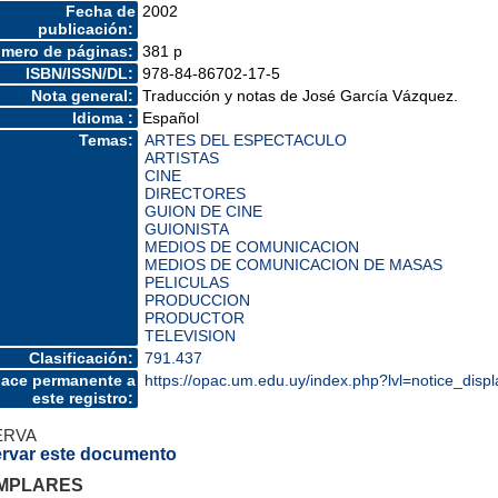
Fecha de
2002
publicación:
mero de páginas:
381 p
ISBN/ISSN/DL:
978-84-86702-17-5
Nota general:
Traducción y notas de José García Vázquez.
Idioma :
Español
Temas:
ARTES DEL ESPECTACULO
ARTISTAS
CINE
DIRECTORES
GUION DE CINE
GUIONISTA
MEDIOS DE COMUNICACION
MEDIOS DE COMUNICACION DE MASAS
PELICULAS
PRODUCCION
PRODUCTOR
TELEVISION
Clasificación:
791.437
lace permanente a
https://opac.um.edu.uy/index.php?lvl=notice_disp
este registro:
ERVA
rvar este documento
MPLARES