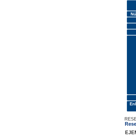
Nú
En
RES
Rese
EJE