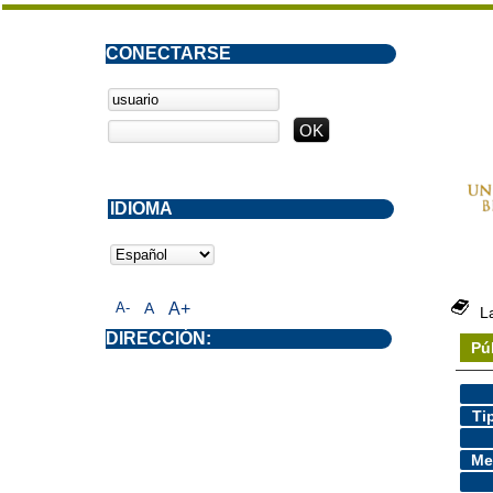
CONECTARSE
IDIOMA
A-
A
A+
L
DIRECCIÓN:
Pú
Ti
Me