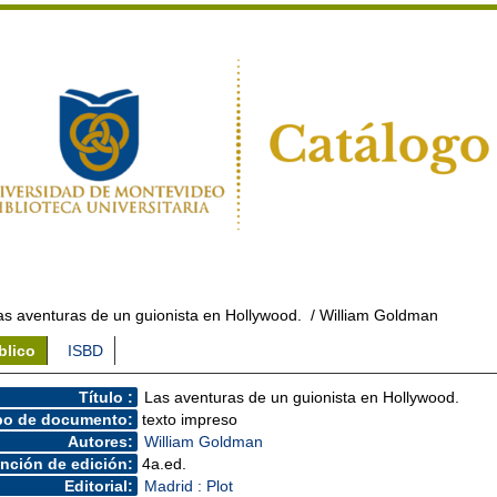
as aventuras de un guionista en Hollywood.
/ William Goldman
blico
ISBD
Título :
Las aventuras de un guionista en Hollywood.
po de documento:
texto impreso
Autores:
William Goldman
nción de edición:
4a.ed.
Editorial:
Madrid : Plot