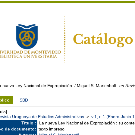
a nueva Ley Nacional de Expropiación
/ Miguel S. Marienhoff
en Revis
blico
ISBD
culo]
evista Uruguaya de Estudios Administrativos
>
v.1, n.1 (Enero-Junio 
Título :
La nueva Ley Nacional de Expropiación : su conte
po de documento:
texto impreso