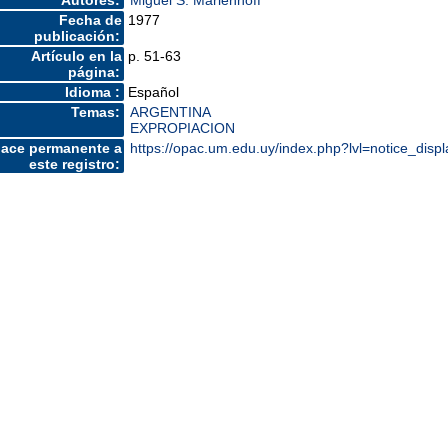
Autores:
Miguel S. Marienhoff
Fecha de
1977
publicación:
Artículo en la
p. 51-63
página:
Idioma :
Español
Temas:
ARGENTINA
EXPROPIACION
lace permanente a
https://opac.um.edu.uy/index.php?lvl=notice_dis
este registro: