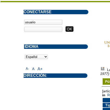
CONECTARSE
IDIOMA
A-
A
A+
L
1977)
DIRECCIÓN:
Pú
[artí
in
R
Ti