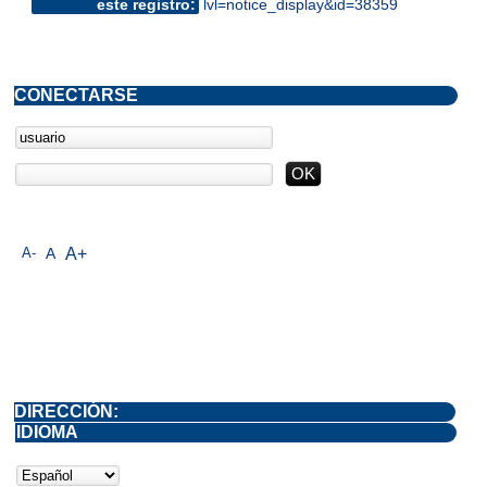
este registro:
lvl=notice_display&id=38359
CONECTARSE
A-
A
A+
DIRECCIÓN:
IDIOMA