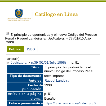
El principio de oportunidad y el nuevo Código del Proceso
Penal
/ Raquel Landeira
en Judicatura, n.39 (01/01/Julio
1998)
Público
ISBD
[artículo]
in
Judicatura
>
n.39 (01/01/Julio 1998)
. - p. 81
Título :
El principio de oportunidad y el
nuevo Código del Proceso Penal
Tipo de documento:
texto impreso
Autores:
Raquel Landeira
Fecha de
1998
publicación:
Artículo en la página:
p. 81
Idioma :
Español
Enlace permanente a
https://opac.um.edu.uy/index.php?