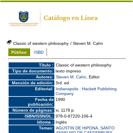
Classic of western philosophy
/ Steven M. Cahn
Público
ISBD
Título :
Classic of western philosophy
Tipo de documento:
texto impreso
Autores:
Steven M. Cahn
, Editor
Mención de edición:
3rd. ed.
Editorial:
Indianapolis : Hackett Publishing
Company
Fecha de
1990
publicación:
Número de páginas:
xi, 1178 p.
ISBN/ISSN/DL:
978-0-87220-106-4
Idioma :
Inglés
Temas:
AGUSTIN DE HIPONA, SANTO
ANSELMO DE CANTERBURY,