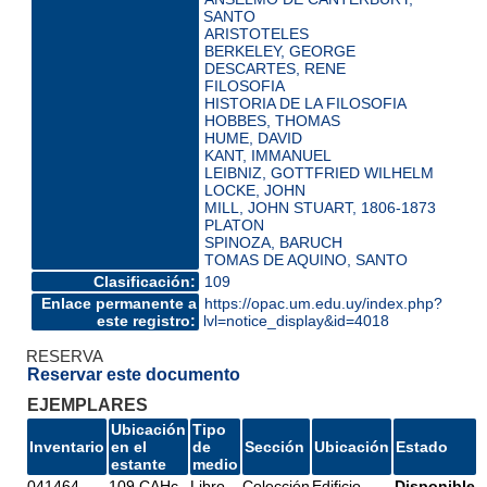
SANTO
ARISTOTELES
BERKELEY, GEORGE
DESCARTES, RENE
FILOSOFIA
HISTORIA DE LA FILOSOFIA
HOBBES, THOMAS
HUME, DAVID
KANT, IMMANUEL
LEIBNIZ, GOTTFRIED WILHELM
LOCKE, JOHN
MILL, JOHN STUART, 1806-1873
PLATON
SPINOZA, BARUCH
TOMAS DE AQUINO, SANTO
Clasificación:
109
Enlace permanente a
https://opac.um.edu.uy/index.php?
este registro:
lvl=notice_display&id=4018
RESERVA
Reservar este documento
EJEMPLARES
Ubicación
Tipo
Inventario
en el
de
Sección
Ubicación
Estado
estante
medio
041464
109 CAHc
Libro
Colección
Edificio
Disponible