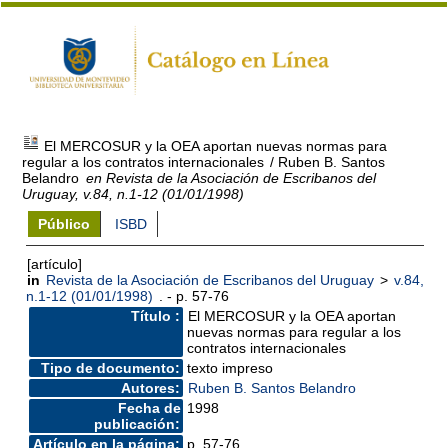
El MERCOSUR y la OEA aportan nuevas normas para
regular a los contratos internacionales
/ Ruben B. Santos
Belandro
en Revista de la Asociación de Escribanos del
Uruguay, v.84, n.1-12 (01/01/1998)
Público
ISBD
[artículo]
in
Revista de la Asociación de Escribanos del Uruguay
>
v.84,
n.1-12 (01/01/1998)
. - p. 57-76
Título :
El MERCOSUR y la OEA aportan
nuevas normas para regular a los
contratos internacionales
Tipo de documento:
texto impreso
Autores:
Ruben B. Santos Belandro
Fecha de
1998
publicación:
Artículo en la página:
p. 57-76