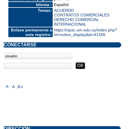
Idioma :
Español
Temas:
ACUERDO
CONTRATOS COMERCIALES
DERECHO COMERCIAL
INTERNACIONAL
Enlace permanente a
https://opac.um.edu.uy/index.php?
este registro:
lvl=notice_display&id=41266
CONECTARSE
A-
A
A+
DIRECCIÓN: