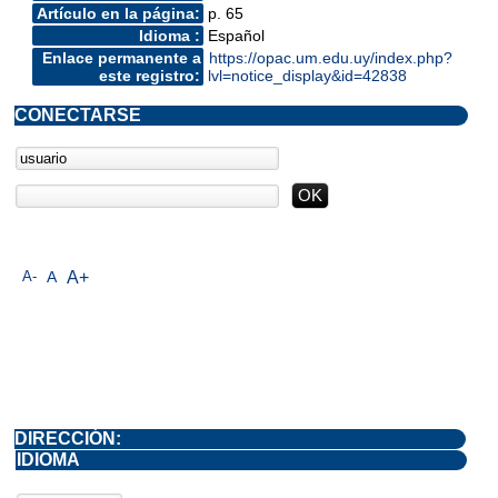
Artículo en la página:
p. 65
Idioma :
Español
Enlace permanente a
https://opac.um.edu.uy/index.php?
este registro:
lvl=notice_display&id=42838
CONECTARSE
A-
A
A+
DIRECCIÓN:
IDIOMA