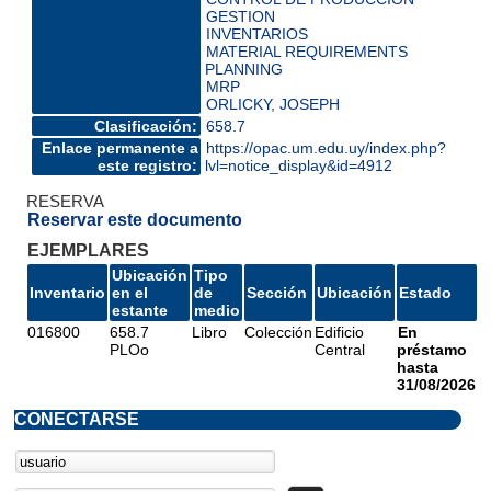
GESTION
INVENTARIOS
MATERIAL REQUIREMENTS
PLANNING
MRP
ORLICKY, JOSEPH
Clasificación:
658.7
Enlace permanente a
https://opac.um.edu.uy/index.php?
este registro:
lvl=notice_display&id=4912
RESERVA
Reservar este documento
EJEMPLARES
Ubicación
Tipo
Inventario
en el
de
Sección
Ubicación
Estado
estante
medio
016800
658.7
Libro
Colección
Edificio
En
PLOo
Central
préstamo
hasta
31/08/2026
CONECTARSE