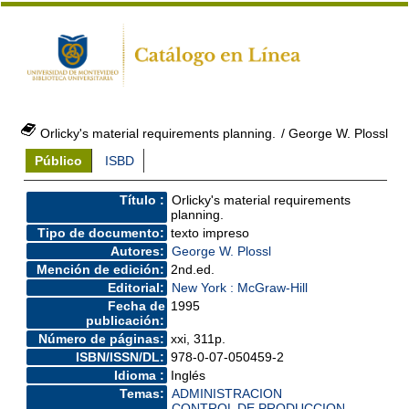
Orlicky's material requirements planning.
/ George W. Plossl
Público
ISBD
Título :
Orlicky's material requirements
planning.
Tipo de documento:
texto impreso
Autores:
George W. Plossl
Mención de edición:
2nd.ed.
Editorial:
New York : McGraw-Hill
Fecha de
1995
publicación:
Número de páginas:
xxi, 311p.
ISBN/ISSN/DL:
978-0-07-050459-2
Idioma :
Inglés
Temas:
ADMINISTRACION
CONTROL DE PRODUCCION