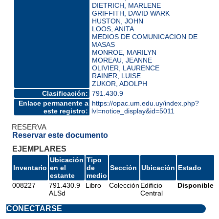
DIETRICH, MARLENE
GRIFFITH, DAVID WARK
HUSTON, JOHN
LOOS, ANITA
MEDIOS DE COMUNICACION DE
MASAS
MONROE, MARILYN
MOREAU, JEANNE
OLIVIER, LAURENCE
RAINER, LUISE
ZUKOR, ADOLPH
Clasificación:
791.430.9
Enlace permanente a
https://opac.um.edu.uy/index.php?
este registro:
lvl=notice_display&id=5011
RESERVA
Reservar este documento
EJEMPLARES
Ubicación
Tipo
Inventario
en el
de
Sección
Ubicación
Estado
estante
medio
008227
791.430.9
Libro
Colección
Edificio
Disponible
ALSd
Central
CONECTARSE