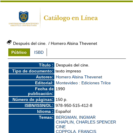
Después del cine.
/ Homero Alsina Thevenet
Público
ISBD
Título :
Después del cine.
Tipo de documento:
texto impreso
Autores:
Homero Alsina Thevenet
Editorial:
Montevideo : Ediciones Trilce
Fecha de
1990
publicación:
Número de páginas:
150 p.
ISBN/ISSN/DL:
978-950-515-412-8
Idioma :
Español
Temas:
BERGMAN, INGMAR
CHAPLIN, CHARLES SPENCER
CINE
COPPOLA, FRANCIS