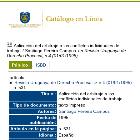
Aplicación del arbitraje a los conflictos individuales de
trabajo
/ Santiago Pereira Campos
en Revista Uruguaya de
Derecho Procesal, n.4 (01/01/1995)
Público
ISBD
[artículo]
in
Revista Uruguaya de Derecho Procesal
>
n.4 (01/01/1995)
. - p. 531
Título :
Aplicación del arbitraje a los
conflictos individuales de trabajo
Tipo de documento:
texto impreso
Autores:
Santiago Pereira Campos
Fecha de
1995
publicación:
Artículo en la página:
p. 531
Idioma :
Español