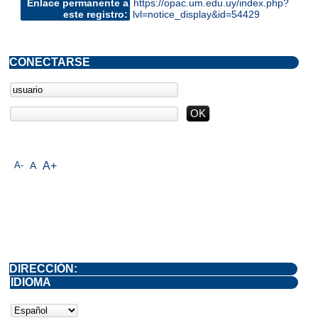
Enlace permanente a
https://opac.um.edu.uy/index.php?
este registro:
lvl=notice_display&id=54429
CONECTARSE
A-
A
A+
DIRECCIÓN:
IDIOMA