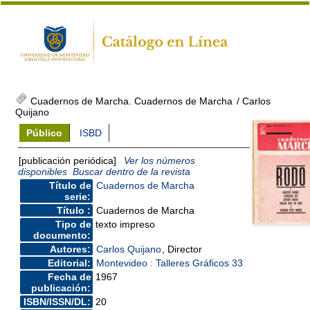
Cuadernos de Marcha. Cuadernos de Marcha
/ Carlos
Quijano
Público
ISBD
[publicación periódica]
Ver los números
disponibles
Buscar dentro de la revista
Título de
Cuadernos de Marcha
serie:
Título :
Cuadernos de Marcha
Tipo de
texto impreso
documento:
Autores:
Carlos Quijano
, Director
Editorial:
Montevideo : Talleres Gráficos 33
Fecha de
1967
publicación:
ISBN/ISSN/DL:
20