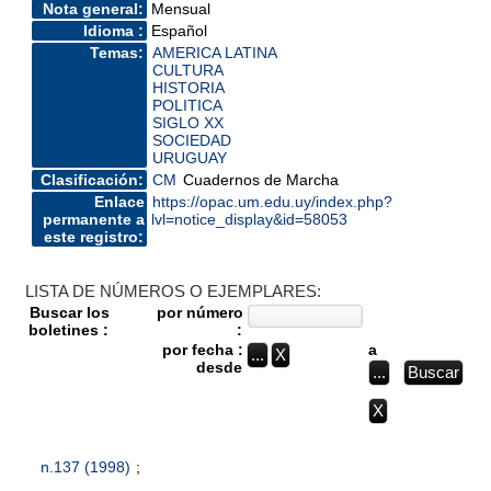
Nota general:
Mensual
Idioma :
Español
Temas:
AMERICA LATINA
CULTURA
HISTORIA
POLITICA
SIGLO XX
SOCIEDAD
URUGUAY
Clasificación:
CM
Cuadernos de Marcha
Enlace
https://opac.um.edu.uy/index.php?
permanente a
lvl=notice_display&id=58053
este registro:
LISTA DE NÚMEROS O EJEMPLARES:
Buscar los
por número
boletines :
:
por fecha :
a
desde
n.137 (1998)
;