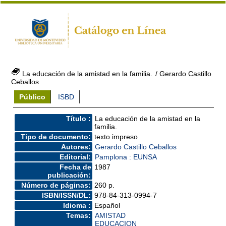
La educación de la amistad en la familia.
/ Gerardo Castillo
Ceballos
Público
ISBD
Título :
La educación de la amistad en la
familia.
Tipo de documento:
texto impreso
Autores:
Gerardo Castillo Ceballos
Editorial:
Pamplona : EUNSA
Fecha de
1987
publicación:
Número de páginas:
260 p.
ISBN/ISSN/DL:
978-84-313-0994-7
Idioma :
Español
Temas:
AMISTAD
EDUCACION