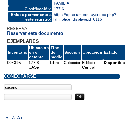
FAMILIA
Clasificación:
177.6
Enlace permanente a
https://opac.um.edu.uy/index.php?
este registro:
lvl=notice_display&id=6115
RESERVA
Reservar este documento
EJEMPLARES
Ubicación
Tipo
Inventario
en el
de
Sección
Ubicación
Estado
estante
medio
004395
177.6
Libro
Colección
Edificio
Disponible
CASe
Central
CONECTARSE
A-
A
A+