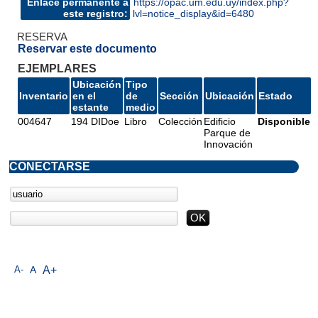
Enlace permanente a
https://opac.um.edu.uy/index.php?
este registro:
lvl=notice_display&id=6480
RESERVA
Reservar este documento
EJEMPLARES
Ubicación
Tipo
Inventario
en el
de
Sección
Ubicación
Estado
estante
medio
004647
194 DIDoe
Libro
Colección
Edificio
Disponible
Parque de
Innovación
CONECTARSE
A-
A
A+