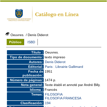
Oeuvres.
/ Denis Diderot
Público
ISBD
Título :
Oeuvres.
Tipo de documento:
texto impreso
Autores:
Denis Diderot
Editorial:
Paris : Librairie Gallimard
Fecha de
1951
publicación:
Número de páginas:
1474 p.
Nota general:
Texte établi et annoté par André Billy.
Idioma :
Francés
Temas:
FILOSOFIA
FILOSOFIA FRANCESA
Clasificación:
194