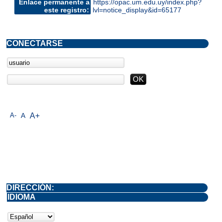
Enlace permanente a
https://opac.um.edu.uy/index.php?
este registro:
lvl=notice_display&id=65177
CONECTARSE
A-
A
A+
DIRECCIÓN:
IDIOMA