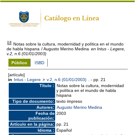
Notas sobre la cultura, modernidad y política en el mundo
de habla hispana
/ Augusto Merino Medina
en Intus - Legere,
v.2, n.6 (01/01/2003)
Público
ISBD
[artículo]
in
Intus - Legere
>
v.2, n.6 (01/01/2003)
. - pp. 21
Título :
Notas sobre la cultura, modernidad
y política en el mundo de habla
hispana
Tipo de documento:
texto impreso
Autores:
Augusto Merino Medina
Fecha de
2003
publicación:
Artículo en la página:
pp. 21
Idioma :
Español