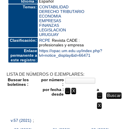
Idioma :
Español
Temas:
CONTABILIDAD
DERECHO TRIBUTARIO
ECONOMIA
EMPRESAS
FINANZAS
LEGISLACION
URUGUAY
Clasificación:
RCPE
Revista CADE :
profesionales y empresa
Enlace
https://opac.um.edu.uy/index.php?
permanente a
lvl=notice_display&id=66471
este registro:
LISTA DE NÚMEROS O EJEMPLARES:
Buscar los
por número
boletines :
:
por fecha :
a
desde
v.57 (2021)
;