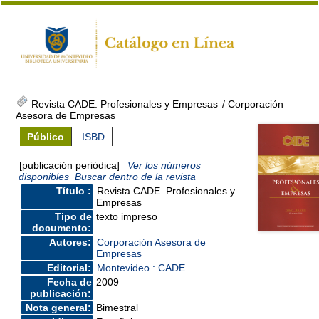
Revista CADE. Profesionales y Empresas
/ Corporación
Asesora de Empresas
Público
ISBD
[publicación periódica]
Ver los números
disponibles
Buscar dentro de la revista
Título :
Revista CADE. Profesionales y
Empresas
Tipo de
texto impreso
documento:
Autores:
Corporación Asesora de
Empresas
Editorial:
Montevideo : CADE
Fecha de
2009
publicación:
Nota general:
Bimestral