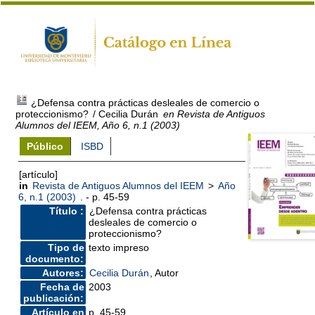
¿Defensa contra prácticas desleales de comercio o
proteccionismo?
/ Cecilia Durán
en Revista de Antiguos
Alumnos del IEEM, Año 6, n.1 (2003)
Público
ISBD
[artículo]
in
Revista de Antiguos Alumnos del IEEM
>
Año
6, n.1 (2003)
. - p. 45-59
Título :
¿Defensa contra prácticas
desleales de comercio o
proteccionismo?
Tipo de
texto impreso
documento:
Autores:
Cecilia Durán
, Autor
Fecha de
2003
publicación:
Artículo en
p. 45-59