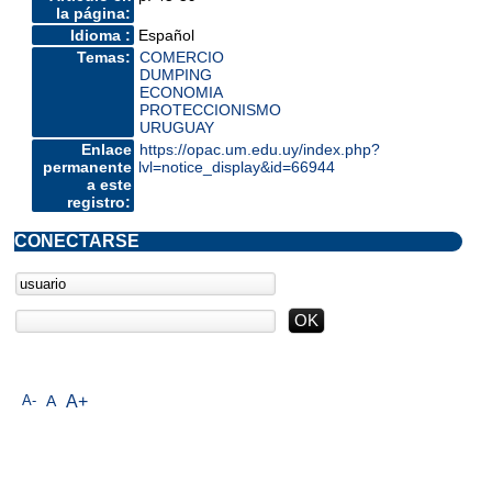
la página:
Idioma :
Español
Temas:
COMERCIO
DUMPING
ECONOMIA
PROTECCIONISMO
URUGUAY
Enlace
https://opac.um.edu.uy/index.php?
permanente
lvl=notice_display&id=66944
a este
registro:
CONECTARSE
A-
A
A+