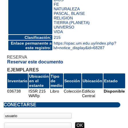
FE
NATURALEZA
PASCAL, BLAISE
RELIGION
TIERRA (PLANETA)
UNIVERSO
VIDA
Clasificación:
215
Enlace permanente a
https://opac.um.edu.uy/index.php?
este registro:
lvl=notice_display&id=68287
RESERVA
Reservar este documento
EJEMPLARES
Ubicación
Tipo
Inventario
en el
de
Sección
Ubicación
Estado
estante
medio
036738
ISSR 215
Libro
Colección
Edificio
Disponible
WARp
Central
CONECTARSE