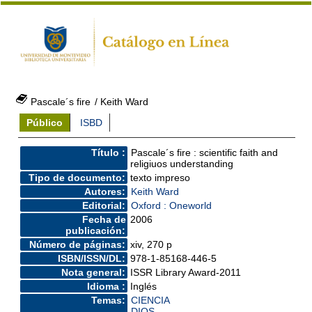
Pascale´s fire
/ Keith Ward
Público
ISBD
Título :
Pascale´s fire : scientific faith and
religiuos understanding
Tipo de documento:
texto impreso
Autores:
Keith Ward
Editorial:
Oxford : Oneworld
Fecha de
2006
publicación:
Número de páginas:
xiv, 270 p
ISBN/ISSN/DL:
978-1-85168-446-5
Nota general:
ISSR Library Award-2011
Idioma :
Inglés
Temas:
CIENCIA
DIOS