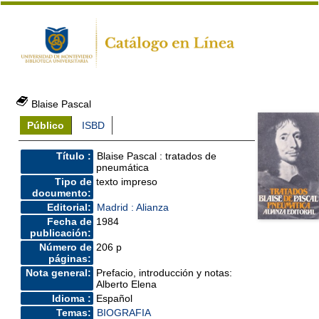
Blaise Pascal
Público
ISBD
Título :
Blaise Pascal : tratados de
pneumática
Tipo de
texto impreso
documento:
Editorial:
Madrid : Alianza
Fecha de
1984
publicación:
Número de
206 p
páginas:
Nota general:
Prefacio, introducción y notas:
Alberto Elena
Idioma :
Español
Temas:
BIOGRAFIA