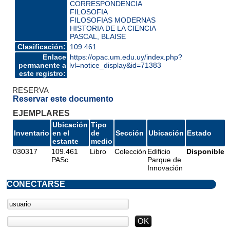
CORRESPONDENCIA
FILOSOFIA
FILOSOFIAS MODERNAS
HISTORIA DE LA CIENCIA
PASCAL, BLAISE
Clasificación:
109.461
Enlace
https://opac.um.edu.uy/index.php?
permanente a
lvl=notice_display&id=71383
este registro:
RESERVA
Reservar este documento
EJEMPLARES
Ubicación
Tipo
Inventario
en el
de
Sección
Ubicación
Estado
estante
medio
030317
109.461
Libro
Colección
Edificio
Disponible
PASc
Parque de
Innovación
CONECTARSE