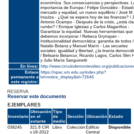
económica. Sus consecuencias y perspectivas. L
importancia de Europa / Felipe González - Estad
mercado y equidad, un nuevo equilibrio / José M.
Insulza - ¿Qué se espera hoy de las finanzas? / 
Antonio Ocampo - Después de la crisis, ¿está cla
rumbo? / Enrique Iglesias y Carlos Magariños -
Garantizar la equidad. Nuevas herramientas que
debemos incorporar / Rebeca Grynspan -
Institucionalidad democrática: garantía de todos /
Natalio Botana y Manuel Marín - Las secuelas
sociales: igualdad y libertad, ¿la tiranía democrát
/ Belisario Betancur, Ricardo Lagos, Carlos Slim 
y Julio María Sanguinetti
En línea:
http://www.circulodemontevideo.org/publicacione
Enlace
https://opac.um.edu.uy/index.php?
permanente a
lvl=notice_display&id=72645
este registro:
RESERVA
Reservar este documento
EJEMPLARES
Ubicación
Tipo
Inventario
en el
de
Sección
Ubicación
Estado
estante
medio
038245
321.8 CIR
Libro
Colección
Edificio
Disponible
v.18-2012
Central