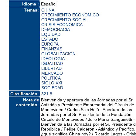
Idioma :
Español
Temas:
CHINA
CRECIMIENTO ECONOMICO
CRECIMIENTO SOCIAL
CRISIS ECONOMICA
DEMOCRACIA
EQUIDAD
ESTADO
EUROPA
FINANZAS
GLOBALIZACION
IDEOLOGIA
IGUALDAD
LIBERTAD
MERCADO
POLITICA
SIGLO XXI
SOCIEDAD
Clasificación:
321.8
Nota de
Bienvenida y apertura de las Jornadas por el Sr.
contenido:
Anfitrión y Presidente Empresarial del Círculo de
Montevideo / Carlos Slim Helú - Apertura de las
Jornadas por el Sr. Presidente de la Fundación
Círculo de Montevideo / Julio María Sanguinetti -
Bienvenida a las Jornadas por el Sr. Presidente d
República / Felipe Calderón - Atlántico y Pacífico,
¿qué significa China hoy? / Ricardo Lagos - Crisi