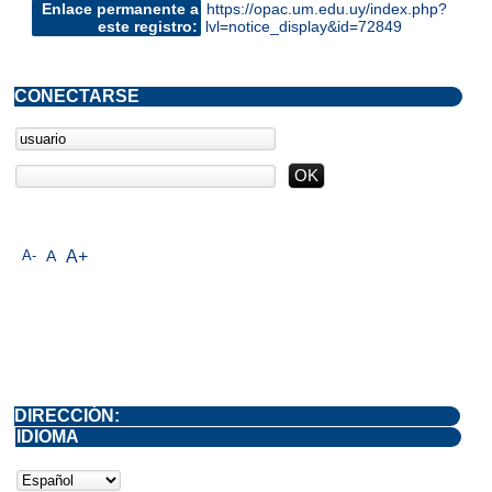
Enlace permanente a
https://opac.um.edu.uy/index.php?
este registro:
lvl=notice_display&id=72849
CONECTARSE
A-
A
A+
DIRECCIÓN:
IDIOMA