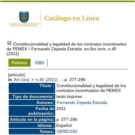
Constitucionalidad y legalidad de los contratos incentivados
de PEMEX
/ Fernando Zepeda Estrada
en Ars Iuris, n.45
(2011)
Público
ISBD
[artículo]
in
Ars Iuris
>
n.45 (2011)
. - p. 277-296
Título :
Constitucionalidad y legalidad de los
contratos incentivados de PEMEX
Tipo de documento:
texto impreso
Autores:
Fernando Zepeda Estrada
Fecha de
2011
publicación:
Artículo en la página:
p. 277-296
Idioma :
Español
Temas:
DERECHO