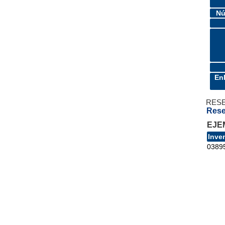
Nú
En
RES
Rese
EJE
Inve
0389