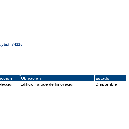
lay&id=74115
ección
Ubicación
Estado
lección
Edificio Parque de Innovación
Disponible