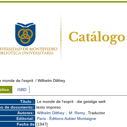
e monde de l'esprit
/ Wilhelm Dilthey
blico
ISBD
Título :
Le monde de l'esprit : die geistige welt
po de documento:
texto impreso
Autores:
Wilhelm Dilthey
;
M. Remy
, Traductor
Editorial:
Paris : Éditions Aubier Montaigne
Fecha de
[1947]