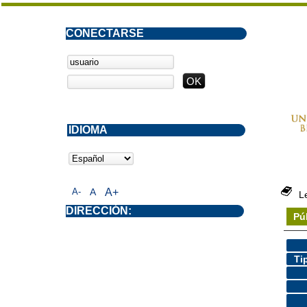
CONECTARSE
IDIOMA
A-
A
A+
L
DIRECCIÓN:
Pú
Ti