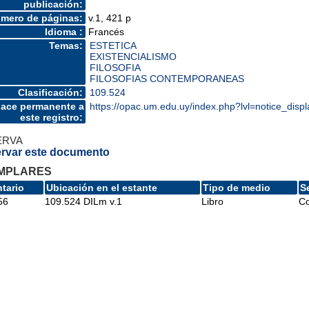
publicación:
mero de páginas:
v.1, 421 p
Idioma :
Francés
Temas:
ESTETICA
EXISTENCIALISMO
FILOSOFIA
FILOSOFIAS CONTEMPORANEAS
Clasificación:
109.524
lace permanente a
https://opac.um.edu.uy/index.php?lvl=notice_disp
este registro:
ERVA
rvar este documento
MPLARES
ntario
Ubicación en el estante
Tipo de medio
S
56
109.524 DILm v.1
Libro
Co