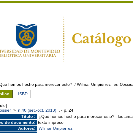
Qué hemos hecho para merecer esto?
/ Wilmar Umpiérrez
en Dossier
blico
ISBD
culo]
ossier
>
n.40 (set.-oct. 2013)
. - p. 24
Título :
¿Qué hemos hecho para merecer esto? : los ama
po de documento:
texto impreso
Autores:
Wilmar Umpiérrez