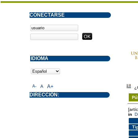
CONECTARSE
IDIOMA
A-
A
A+
¿
DIRECCIÓN:
Pú
[artí
in
D
Ti