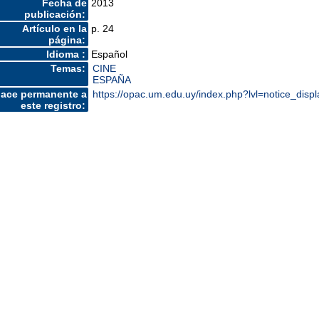
Fecha de
2013
publicación:
Artículo en la
p. 24
página:
Idioma :
Español
Temas:
CINE
ESPAÑA
lace permanente a
https://opac.um.edu.uy/index.php?lvl=notice_dis
este registro: