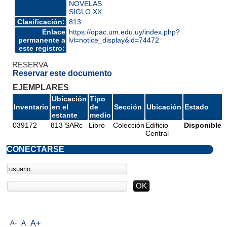
NOVELAS
SIGLO XX
Clasificación:
813
Enlace
https://opac.um.edu.uy/index.php?
permanente a
lvl=notice_display&id=74472
este registro:
RESERVA
Reservar este documento
EJEMPLARES
Ubicación
Tipo
Inventario
en el
de
Sección
Ubicación
Estado
estante
medio
039172
813 SARc
Libro
Colección
Edificio
Disponible
Central
CONECTARSE
A-
A
A+