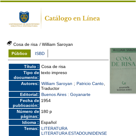
Cosa de risa
/ William Saroyan
Público
ISBD
Título :
Cosa de risa
Tipo de
texto impreso
documento:
Autores:
William Saroyan
;
Patricio Canto
,
Traductor
Editorial:
Buenos Aires : Goyanarte
Fecha de
1954
publicación:
Número de
180 p
páginas:
Idioma :
Español
Temas:
LITERATURA
LITERATURA ESTADOUNIDENSE