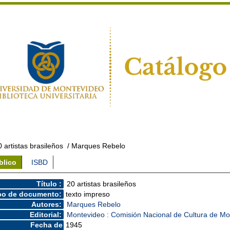
0 artistas brasileños
/ Marques Rebelo
blico
ISBD
Título :
20 artistas brasileños
po de documento:
texto impreso
Autores:
Marques Rebelo
Editorial:
Montevideo : Comisión Nacional de Cultura de Mo
Fecha de
1945