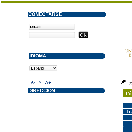
CONECTARSE
IDIOMA
A-
A
A+
2
DIRECCIÓN:
Pú
Ti