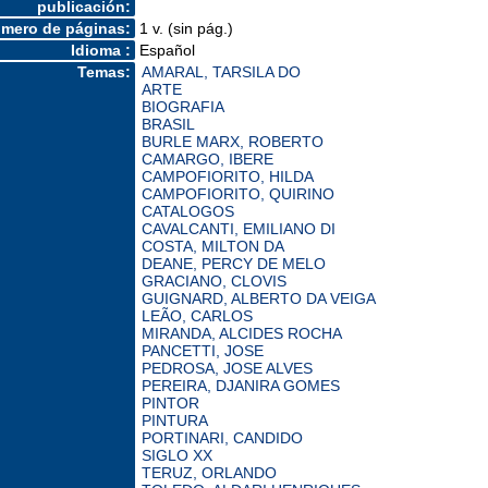
publicación:
mero de páginas:
1 v. (sin pág.)
Idioma :
Español
Temas:
AMARAL, TARSILA DO
ARTE
BIOGRAFIA
BRASIL
BURLE MARX, ROBERTO
CAMARGO, IBERE
CAMPOFIORITO, HILDA
CAMPOFIORITO, QUIRINO
CATALOGOS
CAVALCANTI, EMILIANO DI
COSTA, MILTON DA
DEANE, PERCY DE MELO
GRACIANO, CLOVIS
GUIGNARD, ALBERTO DA VEIGA
LEÃO, CARLOS
MIRANDA, ALCIDES ROCHA
PANCETTI, JOSE
PEDROSA, JOSE ALVES
PEREIRA, DJANIRA GOMES
PINTOR
PINTURA
PORTINARI, CANDIDO
SIGLO XX
TERUZ, ORLANDO