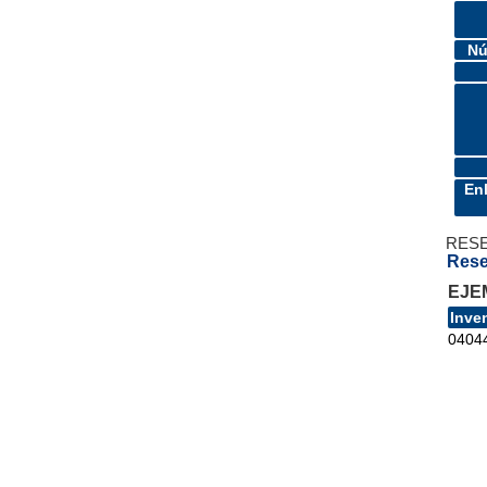
Nú
En
RES
Rese
EJE
Inve
0404