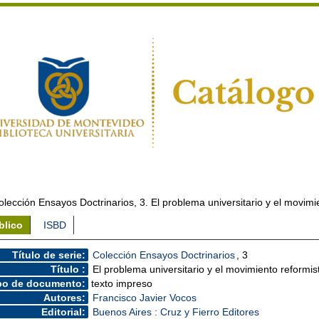
olección Ensayos Doctrinarios, 3. El problema universitario y el movimi
blico
ISBD
Título de serie:
Colección Ensayos Doctrinarios
, 3
Título :
El problema universitario y el movimiento reformis
po de documento:
texto impreso
Autores:
Francisco Javier Vocos
Editorial:
Buenos Aires : Cruz y Fierro Editores