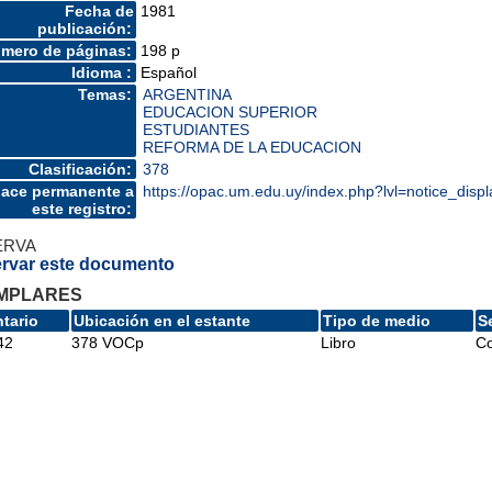
Fecha de
1981
publicación:
mero de páginas:
198 p
Idioma :
Español
Temas:
ARGENTINA
EDUCACION SUPERIOR
ESTUDIANTES
REFORMA DE LA EDUCACION
Clasificación:
378
lace permanente a
https://opac.um.edu.uy/index.php?lvl=notice_dis
este registro:
ERVA
rvar este documento
MPLARES
ntario
Ubicación en el estante
Tipo de medio
S
42
378 VOCp
Libro
Co