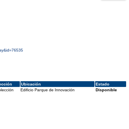
play&id=76535
ección
Ubicación
Estado
lección
Edificio Parque de Innovación
Disponible