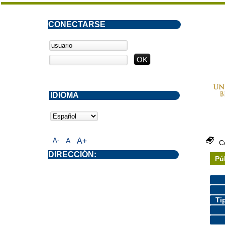
CONECTARSE
IDIOMA
A-
A
A+
C
DIRECCIÓN:
Pú
Ti