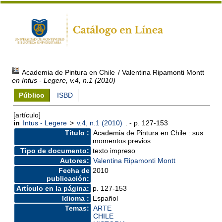
Academia de Pintura en Chile
/ Valentina Ripamonti Montt
en Intus - Legere, v.4, n.1 (2010)
Público
ISBD
[artículo]
in
Intus - Legere
>
v.4, n.1 (2010)
. - p. 127-153
Título :
Academia de Pintura en Chile : sus
momentos previos
Tipo de documento:
texto impreso
Autores:
Valentina Ripamonti Montt
Fecha de
2010
publicación:
Artículo en la página:
p. 127-153
Idioma :
Español
Temas:
ARTE
CHILE