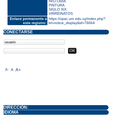
HISTORIA
PINTURA
SIGLO XIX
VIRREINATOS
Enlace permanente a
https://opac.um.edu.uy/index.php?
este registro:
lvl=notice_display&id=76664
CONECTARSE
A-
A
A+
DIRECCIÓN:
IDIOMA