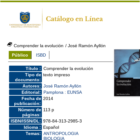
Comprender la evolución
/ José Ramón Ayllón
Público
ISBD
Título :
Comprender la evolución
Tipo de
texto impreso
documento:
Autores:
José Ramón Ayllón
Editorial:
Pamplona : EUNSA
Fecha de
2014
publicación:
Número de
113 p
páginas:
ISBN/ISSN/DL:
978-84-313-2985-3
Idioma :
Español
Temas:
ANTROPOLOGIA
BIOLOGIA