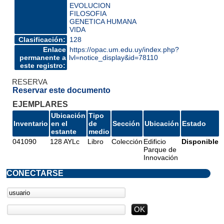
EVOLUCION
FILOSOFIA
GENETICA HUMANA
VIDA
Clasificación:
128
Enlace
https://opac.um.edu.uy/index.php?
permanente a
lvl=notice_display&id=78110
este registro:
RESERVA
Reservar este documento
EJEMPLARES
Ubicación
Tipo
Inventario
en el
de
Sección
Ubicación
Estado
estante
medio
041090
128 AYLc
Libro
Colección
Edificio
Disponible
Parque de
Innovación
CONECTARSE