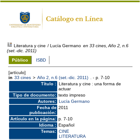
Literatura y cine
/ Lucía Germano
en 33 cines, Año 2, n.6
(set.-dic. 2011)
Público
ISBD
[artículo]
in
33 cines
>
Año 2, n.6 (set.-dic. 2011)
. - p. 7-10
Título :
Literatura y cine : una forma de
actuar
Tipo de documento:
texto impreso
Autores:
Lucía Germano
Fecha de
2011
publicación:
Artículo en la página:
p. 7-10
Idioma :
Español
Temas:
CINE
LITERATURA