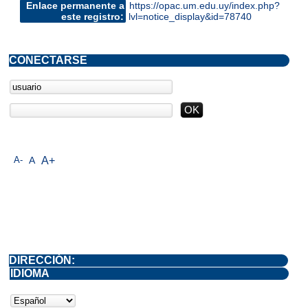
Enlace permanente a
https://opac.um.edu.uy/index.php?
este registro:
lvl=notice_display&id=78740
CONECTARSE
A-
A
A+
DIRECCIÓN:
IDIOMA