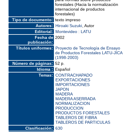
forestales (Hacia la normalización
internacional de productos
forestales)
Tipo de documento:
texto impreso
Autores:
Hiroaki Suzuki
, Autor
Editorial:
Montevideo : LATU
Fecha de
2002
publicación:
Títulos uniformes:
Proyecto de Tecnología de Ensayo
de Productos Forestales LATU-JICA
(1998-2003)
Número de páginas:
52 p.
Idioma :
Español
Temas:
CONTRACHAPADO
EXPORTACIONES
IMPORTACIONES
JAPON
MADERA
MADERA ASERRADA
NORMALIZACION
PRODUCCION
PRODUCTOS FORESTALES
TABLEROS DE FIBRA
TABLEROS DE PARTICULAS
Clasificación:
630