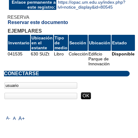
Enlace permanente a
https://opac.um.edu.uy/index.php?
este registro:
lvl=notice_display&id=80545
RESERVA
Reservar este documento
EJEMPLARES
Ubicación
Tipo
Inventario
en el
de
Sección
Ubicación
Estado
estante
medio
041535
630 SUZt
Libro
Colección
Edificio
Disponible
Parque de
Innovación
CONECTARSE
A-
A
A+