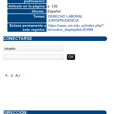
publicación:
Artículo en la página:
p. 132
Idioma :
Español
Temas:
DERECHO LABORAL
JURISPRUDENCIA
Enlace permanente a
https://opac.um.edu.uy/index.php?
este registro:
lvl=notice_display&id=81688
CONECTARSE
A-
A
A+
DIRECCIÓN: