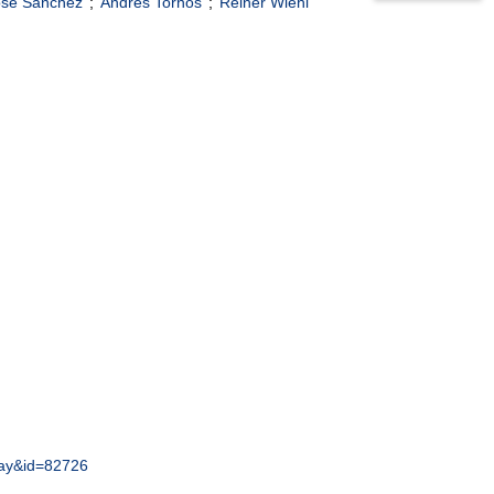
osé Sánchez
;
Andrés Tornos
;
Reiner Wiehl
play&id=82726