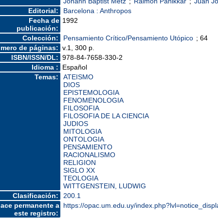
Johann Baptist Metz
;
Raimon Panikkar
;
Juan J
Editorial:
Barcelona : Anthropos
Fecha de
1992
publicación:
Colección:
Pensamiento Crítico/Pensamiento Utópico
; 64
mero de páginas:
v.1, 300 p.
ISBN/ISSN/DL:
978-84-7658-330-2
Idioma :
Español
Temas:
ATEISMO
DIOS
EPISTEMOLOGIA
FENOMENOLOGIA
FILOSOFIA
FILOSOFIA DE LA CIENCIA
JUDIOS
MITOLOGIA
ONTOLOGIA
PENSAMIENTO
RACIONALISMO
RELIGION
SIGLO XX
TEOLOGIA
WITTGENSTEIN, LUDWIG
Clasificación:
200.1
lace permanente a
https://opac.um.edu.uy/index.php?lvl=notice_dis
este registro: