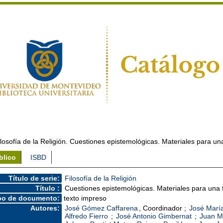
ilosofía de la Religión. Cuestiones epistemológicas. Materiales para una 
blico
ISBD
Título de serie:
Filosofía de la Religión
Título :
Cuestiones epistemológicas. Materiales para una fi
po de documento:
texto impreso
Autores:
José Gómez Caffarena
, Coordinador ;
José Marí
Alfredo Fierro
;
José Antonio Gimbernat
;
Juan M