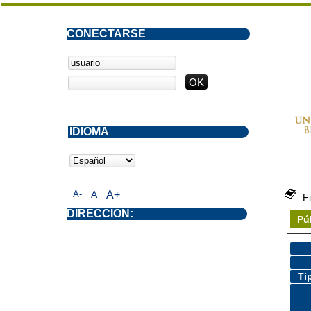
CONECTARSE
IDIOMA
A-
A
A+
F
DIRECCIÓN:
Pú
Ti