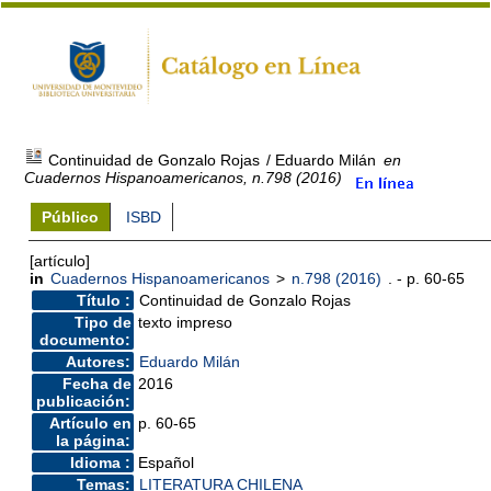
Continuidad de Gonzalo Rojas
/ Eduardo Milán
en
Cuadernos Hispanoamericanos, n.798 (2016)
Público
ISBD
[artículo]
in
Cuadernos Hispanoamericanos
>
n.798 (2016)
. - p. 60-65
Título :
Continuidad de Gonzalo Rojas
Tipo de
texto impreso
documento:
Autores:
Eduardo Milán
Fecha de
2016
publicación:
Artículo en
p. 60-65
la página:
Idioma :
Español
Temas:
LITERATURA CHILENA