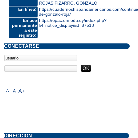
ROJAS PIZARRO, GONZALO
En línea:
https://cuadernoshispanoamericanos.com/continui
de-gonzalo-roja/
Enlace
https://opac.um.edu.uy/index.php?
permanente
lvl=notice_display&id=87518
a este
registro:
CONECTARSE
A-
A
A+
DIRECCIÓN: