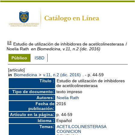
Estudio de utilización de inhibidores de acetilcolinesterasa
/
Noelia Rath
en Biomedicina, v.11, n.2 (dic. 2016)
Público
ISBD
[artículo]
in
Biomedicina
>
v.11, n.2 (dic. 2016)
. - p. 44-59
Título :
Estudio de utilización de inhibidores
de acetilcolinesterasa
Tipo de documento:
texto impreso
Autores:
Noelia Rath
Fecha de
2016
publicación:
Artículo en la página:
p. 44-59
Idioma :
Español
Temas:
ACETILCOLINESTERASA
COGNICION