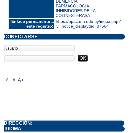
DEMENCIA
FARMACOLOGIA
INHIBIDORES DE LA
COLINESTERASA
Enlace permanente a
https://opac.um.edu.uy/index.php?
este registro:
lvl=notice_display&id=87564
CONECTARSE
A-
A
A+
DIRECCIÓN:
IDIOMA