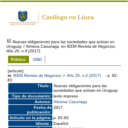
Nuevas obligaciones para las sociedades que actúan en
Uruguay
/ Ximena Casuriaga
en IEEM Revista de Negocios,
Año 20, n.4 (2017)
Público
ISBD
[artículo]
in
IEEM Revista de Negocios
>
Año 20, n.4 (2017)
. - p. 82-
83
Título :
Nuevas obligaciones para las
sociedades que actúan en Uruguay
Tipo de documento:
texto impreso
Autores:
Ximena Casuriaga
Fecha de
2017
publicación:
Artículo en la página:
p. 82-83
Idioma :
Español