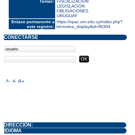
Temas:
FISCALIZACION
LEGISLACION
OBLIGACIONES
URUGUAY
Enlace permanente a
https://opac.um.edu.uy/index.php?
este registro:
lvl=notice_display&id=90304
CONECTARSE
A-
A
A+
DIRECCIÓN:
IDIOMA