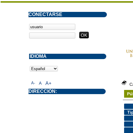
CONECTARSE
IDIOMA
A-
A
A+
C
DIRECCIÓN:
Pú
Ti