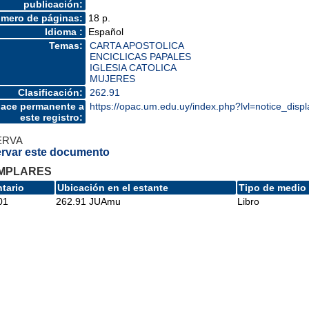
publicación:
mero de páginas:
18 p.
Idioma :
Español
Temas:
CARTA APOSTOLICA
ENCICLICAS PAPALES
IGLESIA CATOLICA
MUJERES
Clasificación:
262.91
lace permanente a
https://opac.um.edu.uy/index.php?lvl=notice_dis
este registro:
ERVA
rvar este documento
MPLARES
ntario
Ubicación en el estante
Tipo de medio
01
262.91 JUAmu
Libro