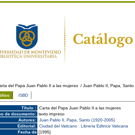
arta del Papa Juan Pablo II a las mujeres
/ Juan Pablo II, Papa, Santo
blico
ISBD
Título :
Carta del Papa Juan Pablo II a las mujeres
po de documento:
texto impreso
Autores:
Juan Pablo II, Papa, Santo (1920-2005)
Editorial:
Ciudad del Vaticano : Libreria Editrice Vaticana
Fecha de
[1995]