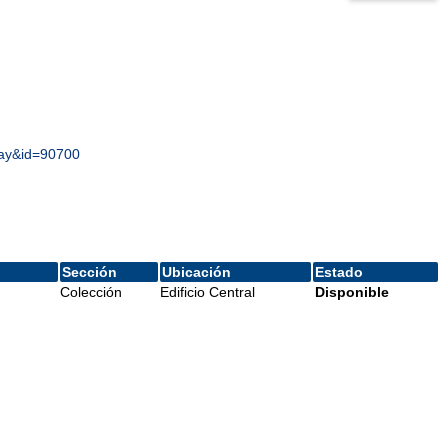
play&id=90700
Sección
Ubicación
Estado
Colección
Edificio Central
Disponible