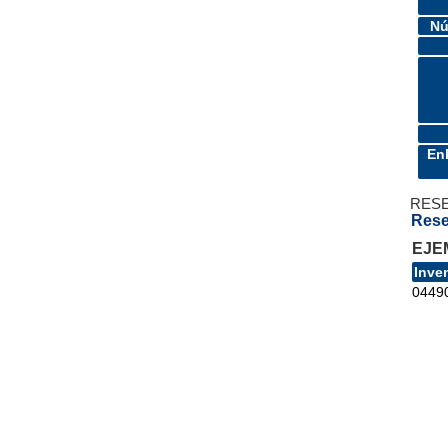
Nú
En
RES
Rese
EJE
Inve
0449