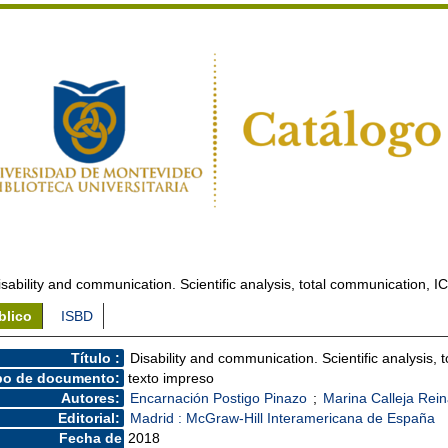
isability and communication. Scientific analysis, total communication, I
blico
ISBD
Título :
Disability and communication. Scientific analysis,
po de documento:
texto impreso
Autores:
Encarnación Postigo Pinazo
;
Marina Calleja Rei
Editorial:
Madrid : McGraw-Hill Interamericana de España
Fecha de
2018