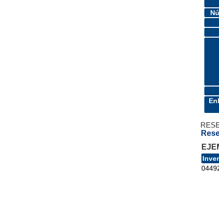
Nú
En
RES
Rese
EJE
Inve
0449