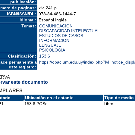
publicación:
mero de páginas:
xiv, 241 p.
ISBN/ISSN/DL:
978-84-486-1444-7
Idioma :
Español Inglés
Temas:
COMUNICACION
DISCAPACIDAD INTELECTUAL
ESTUDIOS DE CASOS
INFORMACION
LENGUAJE
PSICOLOGIA
Clasificación:
153.6
lace permanente a
https://opac.um.edu.uy/index.php?lvl=notice_dis
este registro:
ERVA
rvar este documento
MPLARES
ntario
Ubicación en el estante
Tipo de medio
21
153.6 POSd
Libro