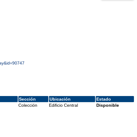
play&id=90747
Sección
Ubicación
Estado
Colección
Edificio Central
Disponible