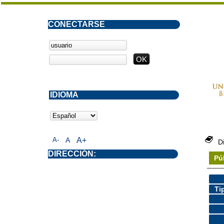
CONECTARSE
IDIOMA
A-
A
A+
D
DIRECCIÓN:
Pú
Ti