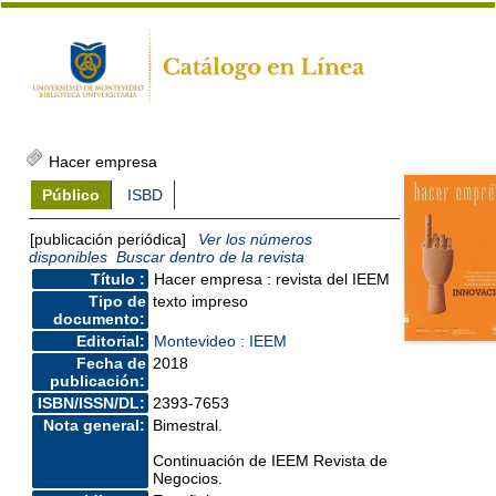
Hacer empresa
Público
ISBD
[publicación periódica]
Ver los números
disponibles
Buscar dentro de la revista
Título :
Hacer empresa : revista del IEEM
Tipo de
texto impreso
documento:
Editorial:
Montevideo : IEEM
Fecha de
2018
publicación:
ISBN/ISSN/DL:
2393-7653
Nota general:
Bimestral.
Continuación de IEEM Revista de
Negocios.