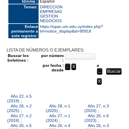
Idioma :
Español
Temas:
DIRECCION
EMPRESAS
GESTION
NEGOCIOS
Enlace
https://opac.um.edu.uy/index.php?
permanente a
lvl=notice_display&id=90918
este registro:
LISTA DE NÚMEROS O EJEMPLARES:
Buscar los
por número
boletines :
:
por fecha :
a
desde
Año 22, n.5
(2019)
;
Año 28, n.2
Año 28, n.1
Año 27, n.3
(2025)
;
(2025)
;
(2024)
;
Año 27, n.2
Año 27, n.1
Año 26, n.6
(2024)
;
(2024)
;
(2023)
;
Año 26, n.5
Año 26, n.4
Año 26, n.3