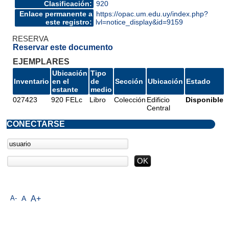
Clasificación:
920
Enlace permanente a
https://opac.um.edu.uy/index.php?
este registro:
lvl=notice_display&id=9159
RESERVA
Reservar este documento
EJEMPLARES
Ubicación
Tipo
Inventario
en el
de
Sección
Ubicación
Estado
estante
medio
027423
920 FELc
Libro
Colección
Edificio
Disponible
Central
CONECTARSE
A-
A
A+