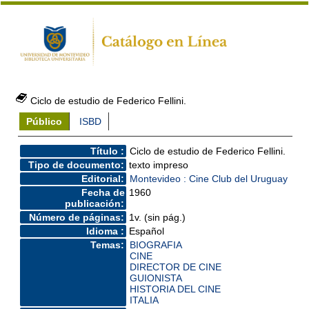
Ciclo de estudio de Federico Fellini.
Público
ISBD
Título :
Ciclo de estudio de Federico Fellini.
Tipo de documento:
texto impreso
Editorial:
Montevideo : Cine Club del Uruguay
Fecha de
1960
publicación:
Número de páginas:
1v. (sin pág.)
Idioma :
Español
Temas:
BIOGRAFIA
CINE
DIRECTOR DE CINE
GUIONISTA
HISTORIA DEL CINE
ITALIA