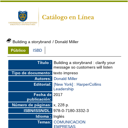
Building a storybrand
/ Donald Miller
Público
ISBD
Título :
Building a storybrand : clarify your
message so customers will listen
Tipo de documento:
texto impreso
Autores:
Donald Miller
Editorial:
[New York] : HarperCollins
Leadership
Fecha de
2017
publicación:
Número de páginas:
x, 228 p.
ISBN/ISSN/DL:
978-0-7180-3332-3
Idioma :
Inglés
Temas:
COMUNICACION
EMPRESAS