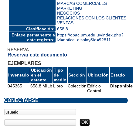
MARCAS COMERCIALES
MARKETING
NEGOCIOS
RELACIONES CON LOS CLIENTES
VENTAS
Clasificación:
658.8
Enlace permanente a
https://opac.um.edu.uy/index.php?
este registro:
lvl=notice_display&id=92811
RESERVA
Reservar este documento
EJEMPLARES
Ubicación
Tipo
Inventario
en el
de
Sección
Ubicación
Estado
estante
medio
045365
658.8 MILb
Libro
Colección
Edificio
Disponible
Central
CONECTARSE