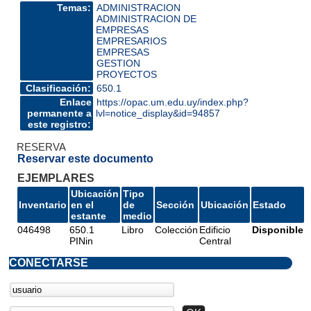
Temas:
ADMINISTRACION
ADMINISTRACION DE
EMPRESAS
EMPRESARIOS
EMPRESAS
GESTION
PROYECTOS
Clasificación:
650.1
Enlace
https://opac.um.edu.uy/index.php?
permanente a
lvl=notice_display&id=94857
este registro:
RESERVA
Reservar este documento
EJEMPLARES
Ubicación
Tipo
Inventario
en el
de
Sección
Ubicación
Estado
estante
medio
046498
650.1
Libro
Colección
Edificio
Disponible
PINin
Central
CONECTARSE