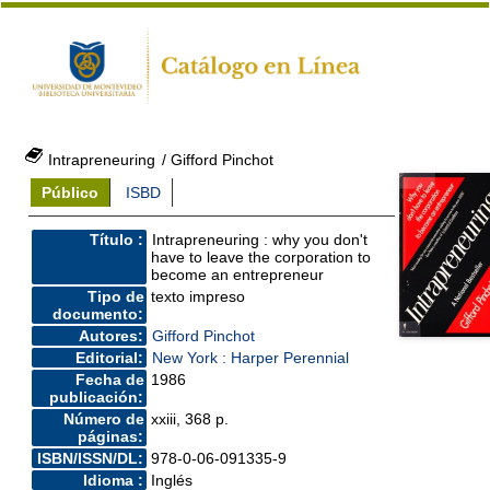
Intrapreneuring
/ Gifford Pinchot
Público
ISBD
Título :
Intrapreneuring : why you don't
have to leave the corporation to
become an entrepreneur
Tipo de
texto impreso
documento:
Autores:
Gifford Pinchot
Editorial:
New York : Harper Perennial
Fecha de
1986
publicación:
Número de
xxiii, 368 p.
páginas:
ISBN/ISSN/DL:
978-0-06-091335-9
Idioma :
Inglés