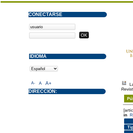
CONECTARSE
IDIOMA
A-
A
A+
L
Revis
DIRECCIÓN:
Pú
[artí
in
R
Ti