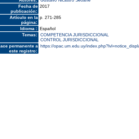
Autores:
Gustavo Nicastro Seoane
Fecha de
2017
publicación:
Artículo en la
p. 271-285
página:
Idioma :
Español
Temas:
COMPETENCIA JURISDICCIONAL
CONTROL JURISDICCIONAL
lace permanente a
https://opac.um.edu.uy/index.php?lvl=notice_dis
este registro: