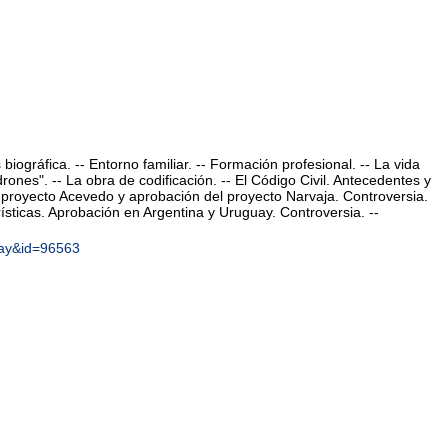
 biográfica. -- Entorno familiar. -- Formación profesional. -- La vida
adrones". -- La obra de codificación. -- El Código Civil. Antecedentes y
l proyecto Acevedo y aprobación del proyecto Narvaja. Controversia.
ísticas. Aprobación en Argentina y Uruguay. Controversia. --
play&id=96563