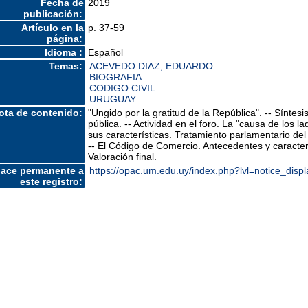
Fecha de
2019
publicación:
Artículo en la
p. 37-59
página:
Idioma :
Español
Temas:
ACEVEDO DIAZ, EDUARDO
BIOGRAFIA
CODIGO CIVIL
URUGUAY
ota de contenido:
"Ungido por la gratitud de la República". -- Síntesis
pública. -- Actividad en el foro. La "causa de los l
sus características. Tratamiento parlamentario de
-- El Código de Comercio. Antecedentes y caracter
Valoración final.
lace permanente a
https://opac.um.edu.uy/index.php?lvl=notice_dis
este registro: