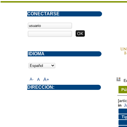
CONECTARSE
IDIOMA
A-
A
A+
E
DIRECCIÓN:
Pú
[artí
in
J
Ti