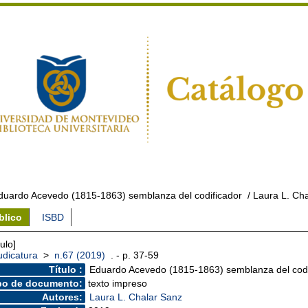
duardo Acevedo (1815-1863) semblanza del codificador
/ Laura L. Ch
blico
ISBD
culo]
udicatura
>
n.67 (2019)
. - p. 37-59
Título :
Eduardo Acevedo (1815-1863) semblanza del codi
po de documento:
texto impreso
Autores:
Laura L. Chalar Sanz