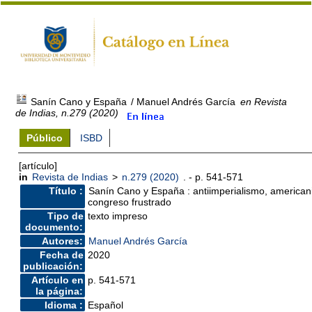
Sanín Cano y España
/ Manuel Andrés García
en Revista
de Indias, n.279 (2020)
Público
ISBD
[artículo]
in
Revista de Indias
>
n.279 (2020)
. - p. 541-571
Título :
Sanín Cano y España : antiimperialismo, americani
congreso frustrado
Tipo de
texto impreso
documento:
Autores:
Manuel Andrés García
Fecha de
2020
publicación:
Artículo en
p. 541-571
la página:
Idioma :
Español