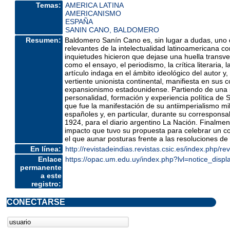
Temas:
AMERICA LATINA
AMERICANISMO
ESPAÑA
SANIN CANO, BALDOMERO
Resumen:
Baldomero Sanín Cano es, sin lugar a dudas, uno 
relevantes de la intelectualidad latinoamericana 
inquietudes hicieron que dejase una huella transv
como el ensayo, el periodismo, la crítica literaria, l
artículo indaga en el ámbito ideológico del autor 
vertiente unionista continental, manifiesta en sus c
expansionismo estadounidense. Partiendo de una p
personalidad, formación y experiencia política de Sa
que fue la manifestación de su antiimperialismo mi
españoles y, en particular, durante su corresponsa
1924, para el diario argentino La Nación. Finalme
impacto que tuvo su propuesta para celebrar un 
el que aunar posturas frente a las resoluciones d
En línea:
http://revistadeindias.revistas.csic.es/index.php/rev
Enlace
https://opac.um.edu.uy/index.php?lvl=notice_disp
permanente
a este
registro:
CONECTARSE