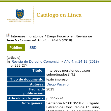
Intereses moratorios
/ Diego Puceiro
en Revista de
Derecho Comercial, Año 4, n.14-15 (2019)
Público
ISBD
[artículo]
in
Revista de Derecho Comercial
>
Año 4, n.14-15 (2019)
. - p. 255-274
Título :
Intereses moratorios : ¿son
subordinados? (I.)
Tipo de documento:
texto impreso
Autores:
Diego Puceiro
Fecha de
2019
publicación:
Artículo en la página:
p. 255-274
Nota general:
Sentencia N°3018/2017. Juzgado
Letrado de Concurso de 1° Turno,
Montevideo, 13 de noviembre de