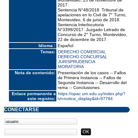
2017.
Sentencia N°48/2018. Tribunal de
apelaciones en lo Civil de 7° Turno,
Montevideo, 6 de junio de 2018.
Sentencia Interlocutoria
N°3399/2017. Juzgado Letrado de
Concurso de 2° Turno, Montevideo,
22 de diciembre de 2017.
Idioma :
Español
Temas:
DERECHO COMERCIAL
DERECHO CONCURSAL
JURISPRUDENCIA
MORATORIA
Nota de contenido:
Presentación de los casos -- Fallos
de Primera Instancia -- Fallos de
Segunda Instancia -- Desarrollo del
rema -- Conclusiones.
Enlace permanente a
https://opac.um.edu.uy/index.php?
este registro:
lvl=notice_display&id=97784
CONECTARSE