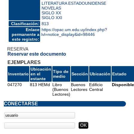
LITERATURA ESTADOUNIDENSE
NOVELAS
SIGLO XX
SIGLO XXI
Clasificación:
813
Enlace
https://opac.um.edu.uy/index.php?
permanente a
lvl=notice_display&id=98446
este registro:
RESERVA
Reservar este documento
EJEMPLARES
Ubicación
Tipo de
Inventario
en el
Sección
Ubicación
Estado
medio
estante
047270
813 HEMd
Libro
Buenos
Edificio
Disponible
(Buenos
Lectores
Central
Lectores)
CONECTARSE