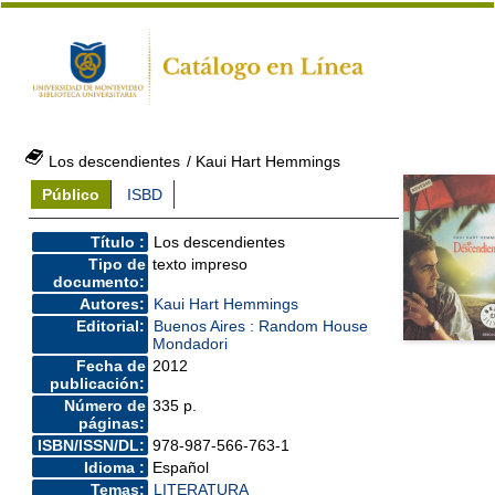
Los descendientes
/ Kaui Hart Hemmings
Público
ISBD
Título :
Los descendientes
Tipo de
texto impreso
documento:
Autores:
Kaui Hart Hemmings
Editorial:
Buenos Aires : Random House
Mondadori
Fecha de
2012
publicación:
Número de
335 p.
páginas:
ISBN/ISSN/DL:
978-987-566-763-1
Idioma :
Español
Temas:
LITERATURA