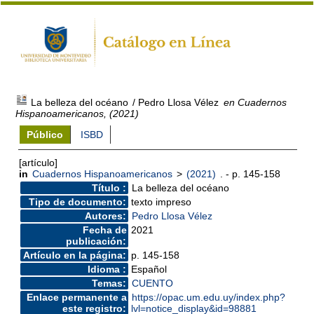
La belleza del océano
/ Pedro Llosa Vélez
en Cuadernos
Hispanoamericanos, (2021)
Público
ISBD
[artículo]
in
Cuadernos Hispanoamericanos
>
(2021)
. - p. 145-158
Título :
La belleza del océano
Tipo de documento:
texto impreso
Autores:
Pedro Llosa Vélez
Fecha de
2021
publicación:
Artículo en la página:
p. 145-158
Idioma :
Español
Temas:
CUENTO
Enlace permanente a
https://opac.um.edu.uy/index.php?
este registro:
lvl=notice_display&id=98881